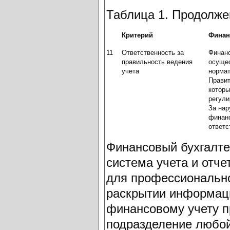
Таблица 1. Продолже
Критерий
Финан
11
Ответственность за
Финан
правильность ведения
осущес
учета
норма
Правит
которы
регули
За нар
финанс
ответс
Финансовый бухгалте
система учета и отч
для профессионально
раскрытии информаци
финансовому учету п
подразделение любой