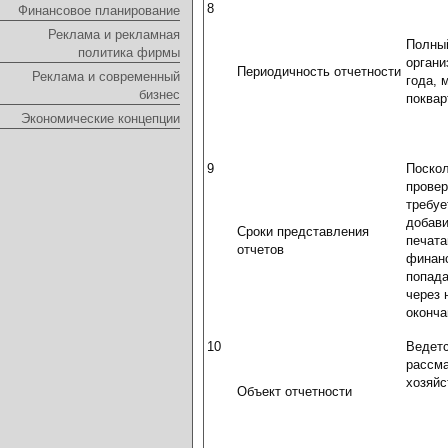
8
Финансовое планирование
Реклама и рекламная
Полны
политика фирмы
органи
Периодичность отчетности
Реклама и современный
года, 
бизнес
поквар
Экономические концепции
9
Поскол
провер
требуе
добави
Сроки представления
печата
отчетов
финанс
попада
через 
оконча
10
Ведетс
рассма
хозяйс
Объект отчетности