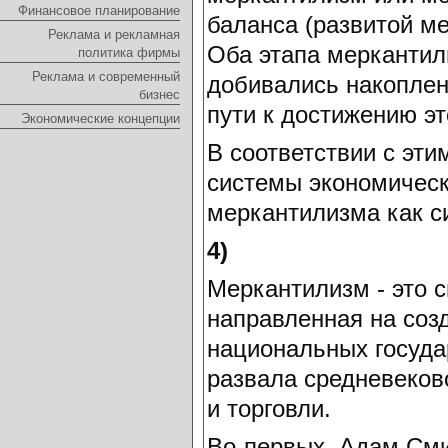
Финансовое планирование
баланса (развитой м
Реклама и рекламная
Оба этапа меркантили
политика фирмы
Реклама и современный
добивались накоплен
бизнес
пути к достижению э
Экономические концепции
В соответствии с эти
системы экономическ
меркантилизма как с
4)
Меркантилизм - это 
направленная на соз
национальных госуда
развала средневеков
и торговли.
Во-первых, Адам Сми